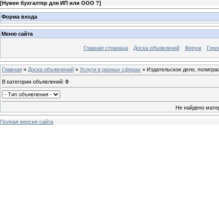
[
Нужен бухгалтер для ИП или ООО ?
]
Форма входа
Меню сайта
Главная страница
Доска объявлений
Форум
Горо
Главная
»
Доска объявлений
»
Услуги в разных сферах
» Издательское дело, полигра
В категории объявлений
:
0
Не найдено мате
Полная версия сайта