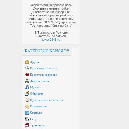
Корректировка пробега авто
Скрутить смотать пробег
Диагностика инжекторных,
чистка инжектора без разборки,
чистка\адаптация дроссельной,
чип-тюнинг ЭБУ ЭСУД, прошивка
Тестирование "бита-не бита"
В Таганроге и Ростове
Работаем по записи
www.8349.ru
КАТЕГОРИИ КАНАЛОВ
Другое
Компьютерные игры
Красота и здоровье
Люди и блоги
Музыка
Общество
Путешествия и события
Развлечения
Сериалы
Спорт
Транспорт