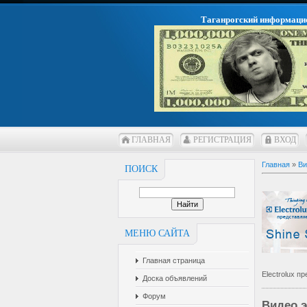
Таганрогский информаци
ГЛАВНАЯ
РЕГИСТРАЦИЯ
ВХОД
Главная
»
Ви
ПОИСК
МЕНЮ САЙТА
Главная страница
Electrolux п
Доска объявлений
Форум
Видео э