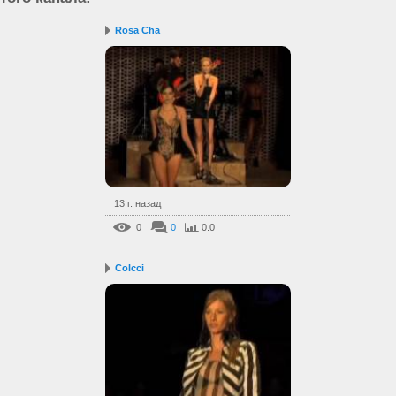
Rosa Cha
13 г. назад
0
0
0.0
Colcci