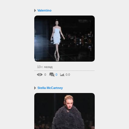
Valentino
13 г. назад
0
0
0.0
Stella McCartney