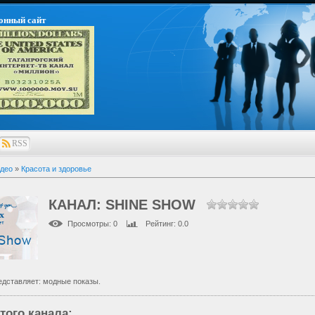
онный сайт
RSS
део
»
Красота и здоровье
КАНАЛ: SHINE SHOW
Просмотры
: 0
Рейтинг
: 0.0
редставляет: модные показы.
того канала
: