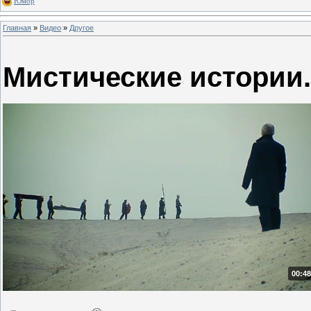
Юмор
Главная
»
Видео
»
Другое
Мистические истории.
00:48