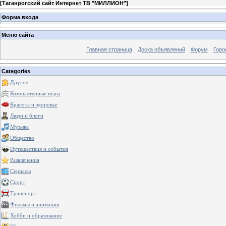
[
Таганрогский сайт Интернет ТВ "МИЛЛИОН"
]
Форма входа
Меню сайта
Главная страница
Доска объявлений
Форум
Горо
Categories
Другое
Компьютерные игры
Красота и здоровье
Люди и блоги
Музыка
Общество
Путешествия и события
Развлечения
Сериалы
Спорт
Транспорт
Фильмы и анимация
Хобби и образование