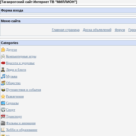
[
Таганрогский сайт Интернет ТВ "МИЛЛИОН"
]
Форма входа
Меню сайта
Главная страница
Доска объявлений
Форум
Горо
Categories
Другое
Компьютерные игры
Красота и здоровье
Люди и блоги
Музыка
Общество
Путешествия и события
Развлечения
Сериалы
Спорт
Транспорт
Фильмы и анимация
Хобби и образование