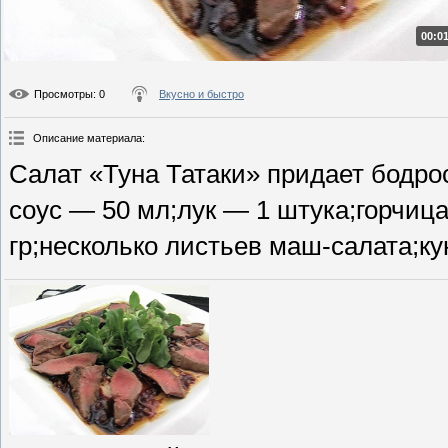
00:01
Просмотры
: 0
Вкусно и быстро
Описание материала
:
Салат «Туна Татаки» придает бодро
соус — 50 мл;лук — 1 штука;горчиц
гр;несколько листьев маш-салата;ку