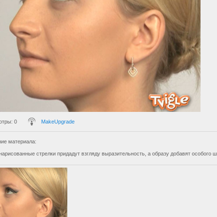
отры
: 0
MakeUpgrade
ие материала
:
нарисованные стрелки придадут взгляду выразительность, а образу добавят особого ш