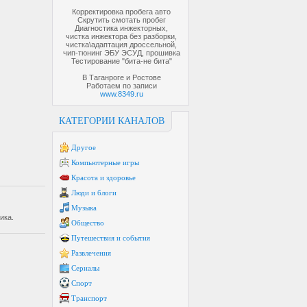
Корректировка пробега авто
Скрутить смотать пробег
Диагностика инжекторных,
чистка инжектора без разборки,
чистка\адаптация дроссельной,
чип-тюнинг ЭБУ ЭСУД, прошивка
Тестирование "бита-не бита"
В Таганроге и Ростове
Работаем по записи
www.8349.ru
КАТЕГОРИИ КАНАЛОВ
Другое
Компьютерные игры
Красота и здоровье
Люди и блоги
Музыка
ика.
Общество
Путешествия и события
Развлечения
Сериалы
Спорт
Транспорт