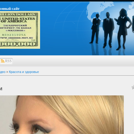
онный сайт
RSS
део
»
Красота и здоровье
и