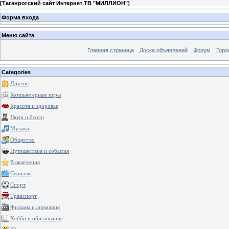
[
Таганрогский сайт Интернет ТВ "МИЛЛИОН"
]
Форма входа
Меню сайта
Главная страница
Доска объявлений
Форум
Горо
Categories
Другое
Компьютерные игры
Красота и здоровье
Люди и блоги
Музыка
Общество
Путешествия и события
Развлечения
Сериалы
Спорт
Транспорт
Фильмы и анимация
Хобби и образование