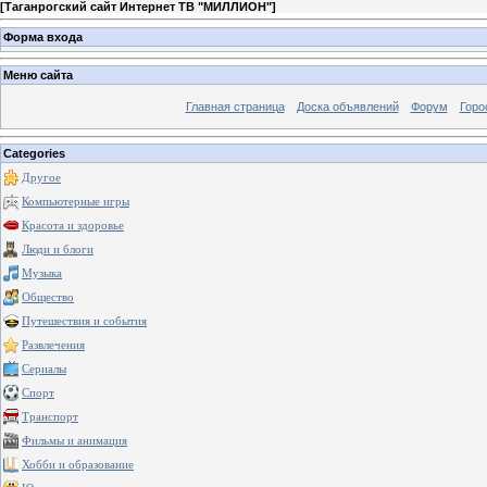
[
Таганрогский сайт Интернет ТВ "МИЛЛИОН"
]
Форма входа
Меню сайта
Главная страница
Доска объявлений
Форум
Горо
Categories
Другое
Компьютерные игры
Красота и здоровье
Люди и блоги
Музыка
Общество
Путешествия и события
Развлечения
Сериалы
Спорт
Транспорт
Фильмы и анимация
Хобби и образование