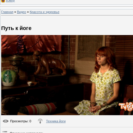
Юмор
Главная
»
Видео
»
Красота и здоровье
Путь к йоге
Просмотры
: 0
Техника йоги