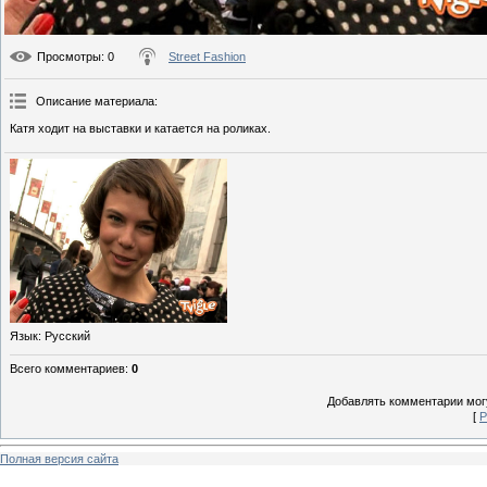
Просмотры
: 0
Street Fashion
Описание материала
:
Катя ходит на выставки и катается на роликах.
Язык
: Русский
Всего комментариев
:
0
Добавлять комментарии могу
[
Р
Полная версия сайта