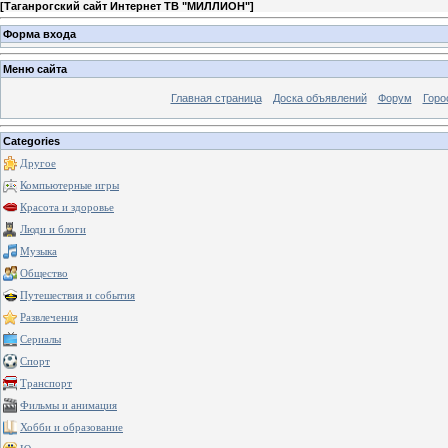
[
Таганрогский сайт Интернет ТВ "МИЛЛИОН"
]
Форма входа
Меню сайта
Главная страница
Доска объявлений
Форум
Горо
Categories
Другое
Компьютерные игры
Красота и здоровье
Люди и блоги
Музыка
Общество
Путешествия и события
Развлечения
Сериалы
Спорт
Транспорт
Фильмы и анимация
Хобби и образование