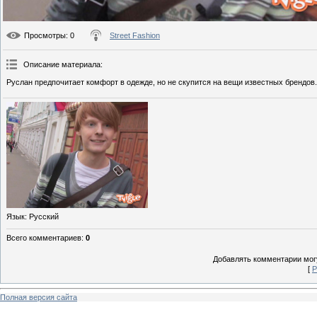
Просмотры
: 0
Street Fashion
Описание материала
:
Руслан предпочитает комфорт в одежде, но не скупится на вещи известных брендов.
Язык
: Русский
Всего комментариев
:
0
Добавлять комментарии могу
[
Р
Полная версия сайта