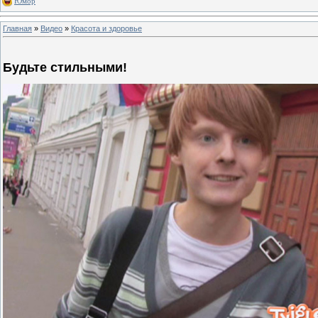
Юмор
Главная
»
Видео
»
Красота и здоровье
Будьте стильными!