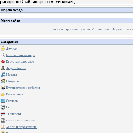
[
Таганрогский сайт Интернет ТВ "МИЛЛИОН"
]
Форма входа
Меню сайта
Главная страница
Доска объявлений
Форум
Горо
Categories
Другое
Компьютерные игры
Красота и здоровье
Люди и блоги
Музыка
Общество
Путешествия и события
Развлечения
Сериалы
Спорт
Транспорт
Фильмы и анимация
Хобби и образование