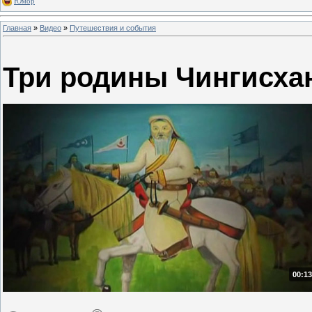
Юмор
Главная
»
Видео
»
Путешествия и события
Три родины Чингисха
00:13