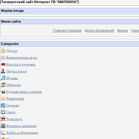
[
Таганрогский сайт Интернет ТВ "МИЛЛИОН"
]
Форма входа
Меню сайта
Главная страница
Доска объявлений
Форум
Горо
Categories
Другое
Компьютерные игры
Красота и здоровье
Люди и блоги
Музыка
Общество
Путешествия и события
Развлечения
Сериалы
Спорт
Транспорт
Фильмы и анимация
Хобби и образование