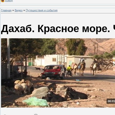
Юмор
Главная
»
Видео
»
Путешествия и события
Дахаб. Красное море. 
00:01