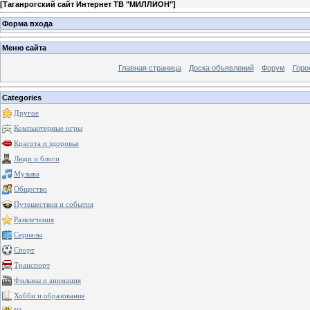
[
Таганрогский сайт Интернет ТВ "МИЛЛИОН"
]
Форма входа
Меню сайта
Главная страница
Доска объявлений
Форум
Горо
Categories
Другое
Компьютерные игры
Красота и здоровье
Люди и блоги
Музыка
Общество
Путешествия и события
Развлечения
Сериалы
Спорт
Транспорт
Фильмы и анимация
Хобби и образование