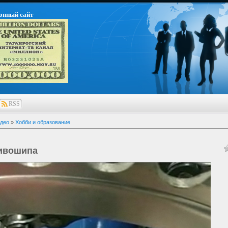
онный сайт
RSS
део
»
Хобби и образование
ивошипа