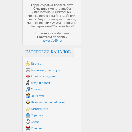
Корректировка пробега авто
Скрутить смотать пробег
Диагностика инжекторных,
чистка инжектора без разборки,
чистка\адаптация дроссельной,
чип-тюнинг ЭБУ ЭСУД, прошивка
Тестирование "бита-не бита"
В Таганроге и Ростове
Работаем по записи
www.8349.ru
КАТЕГОРИИ КАНАЛОВ
Другое
Компьютерные игры
Красота и здоровье
Люди и блоги
Музыка
Общество
Путешествия и события
Развлечения
Сериалы
Спорт
Транспорт