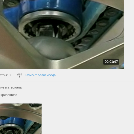
00:01:07
отры
: 0
Ремонт велосипеда
ие материала
:
 кривошипа.