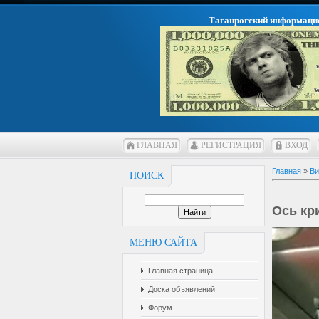
Таганрогский информаци
ГЛАВНАЯ
РЕГИСТРАЦИЯ
ВХОД
Главная
»
Ви
ПОИСК
Ось кр
МЕНЮ САЙТА
Главная страница
Доска объявлений
Форум