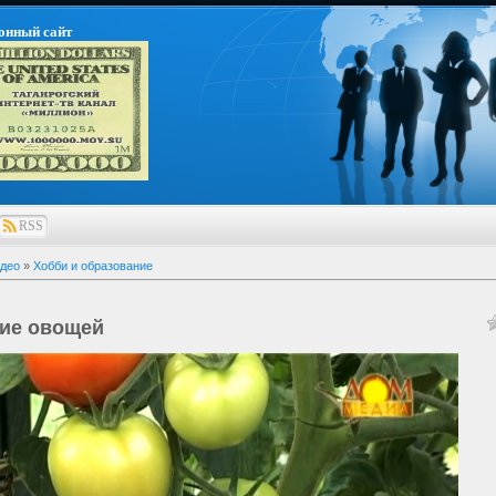
онный сайт
RSS
део
»
Хобби и образование
ие овощей