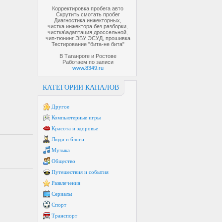
Корректировка пробега авто
Скрутить смотать пробег
Диагностика инжекторных,
чистка инжектора без разборки,
чистка\адаптация дроссельной,
чип-тюнинг ЭБУ ЭСУД, прошивка
Тестирование "бита-не бита"
В Таганроге и Ростове
Работаем по записи
www.8349.ru
КАТЕГОРИИ КАНАЛОВ
Другое
Компьютерные игры
Красота и здоровье
Люди и блоги
Музыка
Общество
Путешествия и события
Развлечения
Сериалы
Спорт
Транспорт