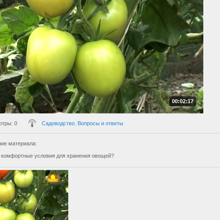
00:02:17
отры
: 0
Садоводство. Вопросы и ответы
ие материала
:
ь комфортные условия для хранения овощей?