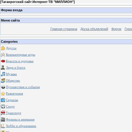
[
Таганрогский сайт Интернет ТВ "МИЛЛИОН"
]
Форма входа
Меню сайта
Главная страница
Доска объявлений
Форум
Горо
Categories
Другое
Компьютерные игры
Красота и здоровье
Люди и блоги
Музыка
Общество
Путешествия и события
Развлечения
Сериалы
Спорт
Транспорт
Фильмы и анимация
Хобби и образование