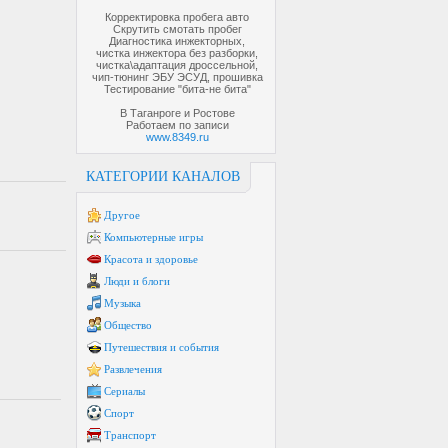
Корректировка пробега авто
Скрутить смотать пробег
Диагностика инжекторных,
чистка инжектора без разборки,
чистка\адаптация дроссельной,
чип-тюнинг ЭБУ ЭСУД, прошивка
Тестирование "бита-не бита"
В Таганроге и Ростове
Работаем по записи
www.8349.ru
КАТЕГОРИИ КАНАЛОВ
Другое
Компьютерные игры
Красота и здоровье
Люди и блоги
Музыка
Общество
Путешествия и события
Развлечения
Сериалы
Спорт
Транспорт