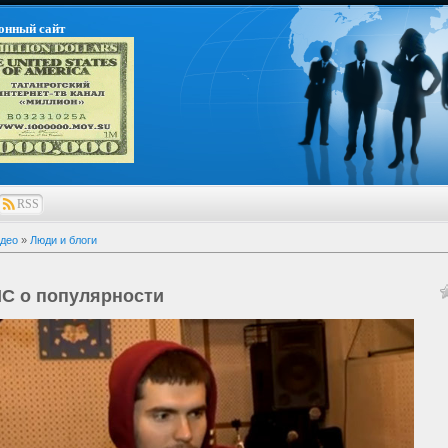
онный сайт
RSS
део
»
Люди и блоги
MC о популярности