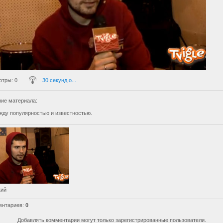
отры
: 0
30 секунд о...
ие материала
:
жду популярностью и известностью.
кий
ентариев
:
0
Добавлять комментарии могут только зарегистрированные пользователи.