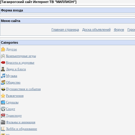
[
Таганрогский сайт Интернет ТВ "МИЛЛИОН"
]
Форма входа
Меню сайта
Главная страница
Доска объявлений
Форум
Горо
Categories
Другое
Компьютерные игры
Красота и здоровье
Люди и блоги
Музыка
Общество
Путешествия и события
Развлечения
Сериалы
Спорт
Транспорт
Фильмы и анимация
Хобби и образование