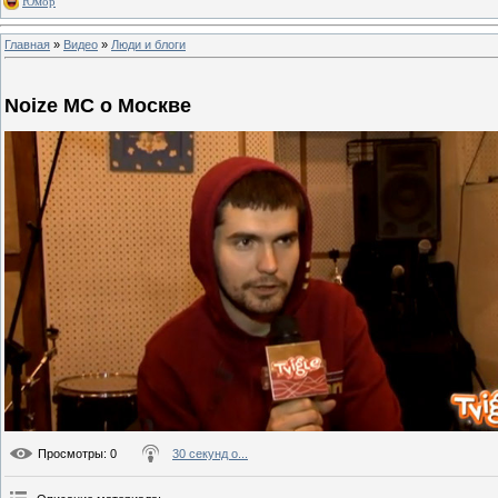
Юмор
Главная
»
Видео
»
Люди и блоги
Noize MC о Москве
Просмотры
: 0
30 секунд о...