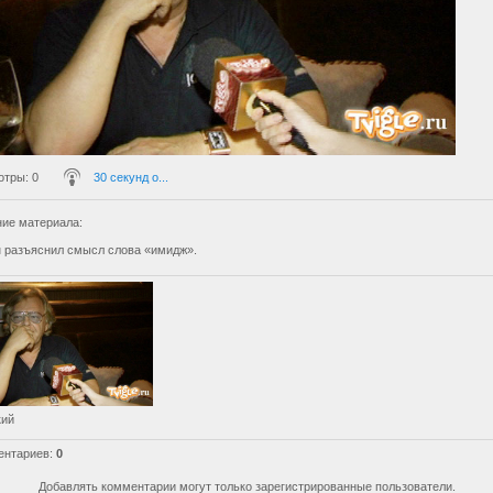
отры
: 0
30 секунд о...
ие материала
:
 разъяснил смысл слова «имидж».
кий
ентариев
:
0
Добавлять комментарии могут только зарегистрированные пользователи.