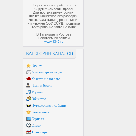
Корректировка пробега авто
Скрутить смотать пробег
Диагностика инжекторных,
чистка инжектора без разборки,
чистка\адаптация дроссельной,
чип-тюнинг ЭБУ ЭСУД, прошивка
Тестирование "бита-не бита"
В Таганроге и Ростове
Работаем по записи
www.8349.ru
КАТЕГОРИИ КАНАЛОВ
Другое
Компьютерные игры
Красота и здоровье
Люди и блоги
Музыка
Общество
Путешествия и события
Развлечения
Сериалы
Спорт
Транспорт