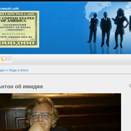
онный сайт
RSS
део
»
Люди и блоги
нтон об имидже