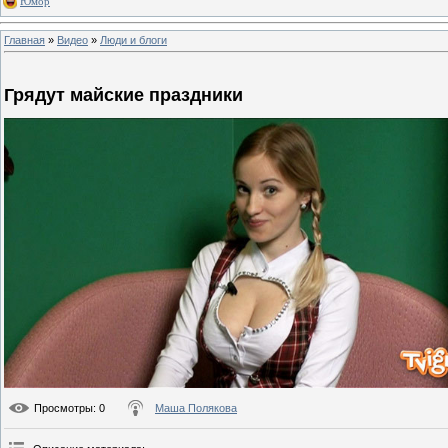
Юмор
Главная
»
Видео
»
Люди и блоги
Грядут майские праздники
Просмотры
: 0
Маша Полякова