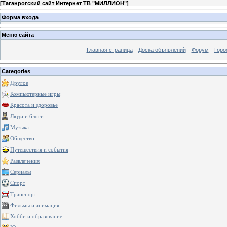
[
Таганрогский сайт Интернет ТВ "МИЛЛИОН"
]
Форма входа
Меню сайта
Главная страница
Доска объявлений
Форум
Горо
Categories
Другое
Компьютерные игры
Красота и здоровье
Люди и блоги
Музыка
Общество
Путешествия и события
Развлечения
Сериалы
Спорт
Транспорт
Фильмы и анимация
Хобби и образование