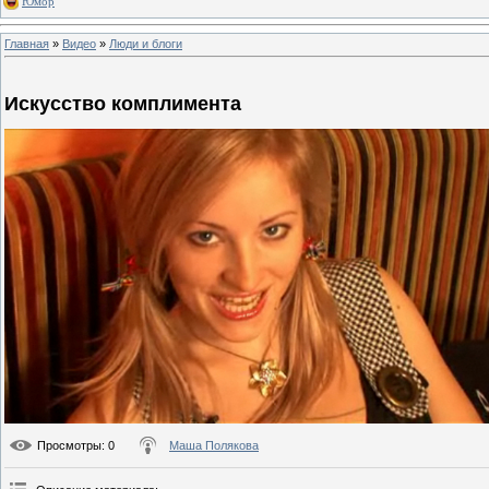
Юмор
Главная
»
Видео
»
Люди и блоги
Искусство комплимента
Просмотры
: 0
Маша Полякова