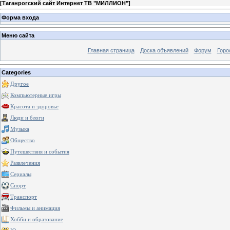
[
Таганрогский сайт Интернет ТВ "МИЛЛИОН"
]
Форма входа
Меню сайта
Главная страница
Доска объявлений
Форум
Горо
Categories
Другое
Компьютерные игры
Красота и здоровье
Люди и блоги
Музыка
Общество
Путешествия и события
Развлечения
Сериалы
Спорт
Транспорт
Фильмы и анимация
Хобби и образование