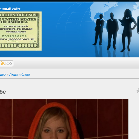
онный сайт
RSS
део
»
Люди и блоги
бе