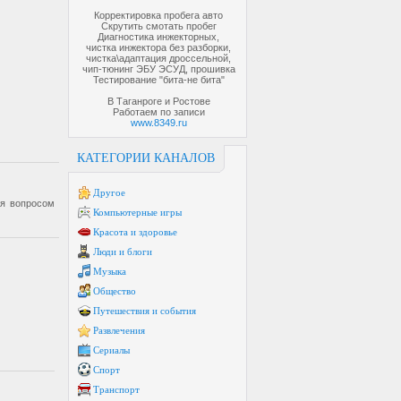
Корректировка пробега авто
Скрутить смотать пробег
Диагностика инжекторных,
чистка инжектора без разборки,
чистка\адаптация дроссельной,
чип-тюнинг ЭБУ ЭСУД, прошивка
Тестирование "бита-не бита"
В Таганроге и Ростове
Работаем по записи
www.8349.ru
КАТЕГОРИИ КАНАЛОВ
Другое
я вопросом
Компьютерные игры
Красота и здоровье
Люди и блоги
Музыка
Общество
Путешествия и события
Развлечения
Сериалы
Спорт
Транспорт