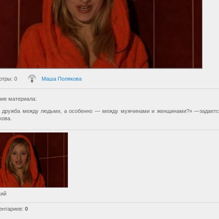
отры
: 0
Маша Полякова
ие материала
:
и дружба между людьми, а особенно — между мужчинами и женщинами?» —задаетс
ова.
кий
ентариев
:
0