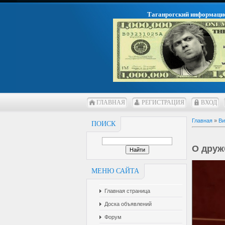
Таганрогский информаци
ГЛАВНАЯ
РЕГИСТРАЦИЯ
ВХОД
Главная
»
Ви
ПОИСК
О друж
МЕНЮ САЙТА
Главная страница
Доска объявлений
Форум