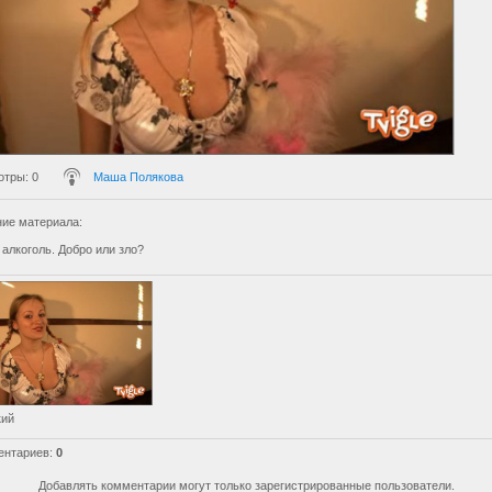
отры
: 0
Маша Полякова
ие материала
:
алкоголь. Добро или зло?
кий
ентариев
:
0
Добавлять комментарии могут только зарегистрированные пользователи.