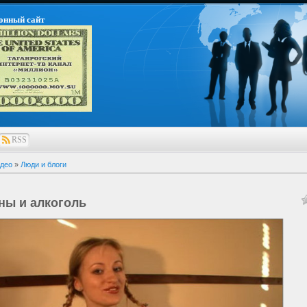
онный сайт
RSS
део
»
Люди и блоги
ы и алкоголь