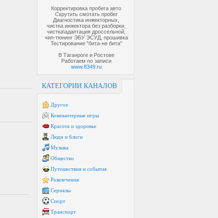
Корректировка пробега авто
Скрутить смотать пробег
Диагностика инжекторных,
чистка инжектора без разборки,
чистка\адаптация дроссельной,
чип-тюнинг ЭБУ ЭСУД, прошивка
Тестирование "бита-не бита"
В Таганроге и Ростове
Работаем по записи
www.8349.ru
КАТЕГОРИИ КАНАЛОВ
Другое
Компьютерные игры
Красота и здоровье
Люди и блоги
Музыка
Общество
Путешествия и события
Развлечения
Сериалы
Спорт
Транспорт