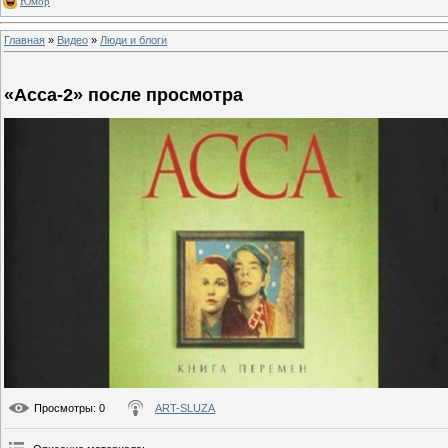
Юмор
Главная
»
Видео
»
Люди и блоги
«Асса-2» после просмотра
Просмотры
: 0
ART-SLUZA