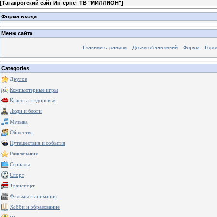
[
Таганрогский сайт Интернет ТВ "МИЛЛИОН"
]
Форма входа
Меню сайта
Главная страница
Доска объявлений
Форум
Горо
Categories
Другое
Компьютерные игры
Красота и здоровье
Люди и блоги
Музыка
Общество
Путешествия и события
Развлечения
Сериалы
Спорт
Транспорт
Фильмы и анимация
Хобби и образование