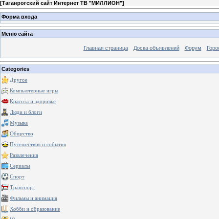
[
Таганрогский сайт Интернет ТВ "МИЛЛИОН"
]
Форма входа
Меню сайта
Главная страница
Доска объявлений
Форум
Горо
Categories
Другое
Компьютерные игры
Красота и здоровье
Люди и блоги
Музыка
Общество
Путешествия и события
Развлечения
Сериалы
Спорт
Транспорт
Фильмы и анимация
Хобби и образование