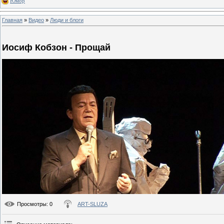
Юмор
Главная
»
Видео
»
Люди и блоги
Иосиф Кобзон - Прощай
Просмотры
: 0
ART-SLUZA