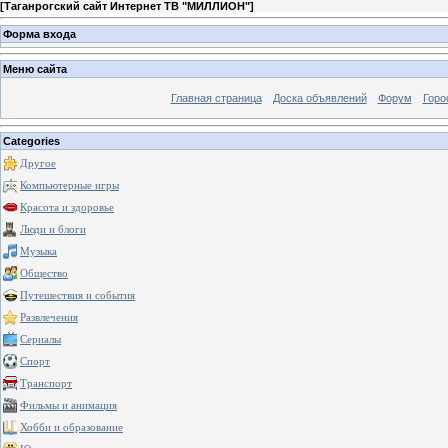
[
Таганрогский сайт Интернет ТВ "МИЛЛИОН"
]
Форма входа
Меню сайта
Главная страница
Доска объявлений
Форум
Горо
Categories
Другое
Компьютерные игры
Красота и здоровье
Люди и блоги
Музыка
Общество
Путешествия и события
Развлечения
Сериалы
Спорт
Транспорт
Фильмы и анимация
Хобби и образование