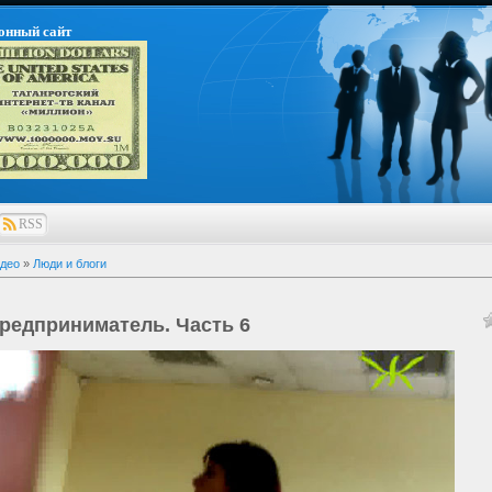
онный сайт
RSS
део
»
Люди и блоги
редприниматель. Часть 6