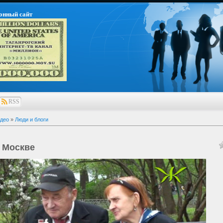
онный сайт
RSS
део
»
Люди и блоги
в Москве