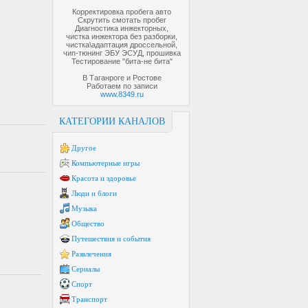
Корректировка пробега авто
Скрутить смотать пробег
Диагностика инжекторных,
чистка инжектора без разборки,
чистка\адаптация дроссельной,
чип-тюнинг ЭБУ ЭСУД, прошивка
Тестирование "бита-не бита"
В Таганроге и Ростове
Работаем по записи
www.8349.ru
КАТЕГОРИИ КАНАЛОВ
Другое
Компьютерные игры
Красота и здоровье
Люди и блоги
Музыка
Общество
Путешествия и события
Развлечения
Сериалы
Спорт
Транспорт