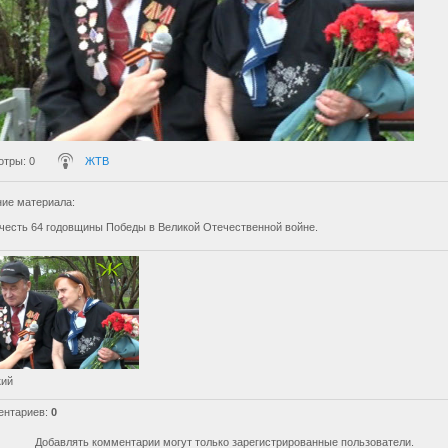
отры
: 0
ЖТВ
ие материала
:
 честь 64 годовщины Победы в Великой Отечественной войне.
кий
ентариев
:
0
Добавлять комментарии могут только зарегистрированные пользователи.