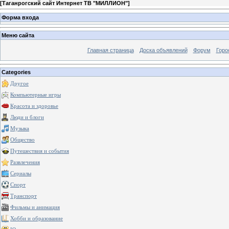
[
Таганрогский сайт Интернет ТВ "МИЛЛИОН"
]
Форма входа
Меню сайта
Главная страница
Доска объявлений
Форум
Горо
Categories
Другое
Компьютерные игры
Красота и здоровье
Люди и блоги
Музыка
Общество
Путешествия и события
Развлечения
Сериалы
Спорт
Транспорт
Фильмы и анимация
Хобби и образование