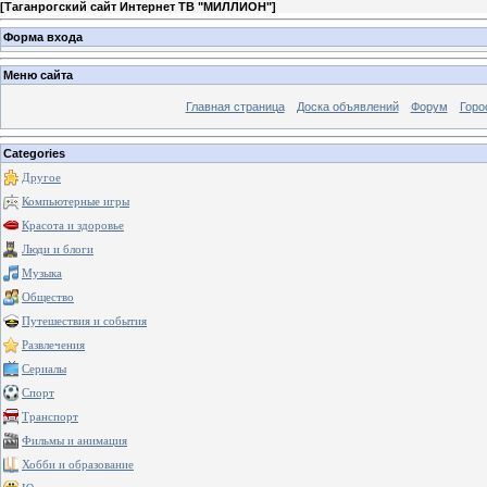
[
Таганрогский сайт Интернет ТВ "МИЛЛИОН"
]
Форма входа
Меню сайта
Главная страница
Доска объявлений
Форум
Горо
Categories
Другое
Компьютерные игры
Красота и здоровье
Люди и блоги
Музыка
Общество
Путешествия и события
Развлечения
Сериалы
Спорт
Транспорт
Фильмы и анимация
Хобби и образование