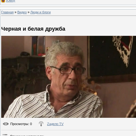
Юмор
Главная
»
Видео
»
Люди и блоги
Черная и белая дружба
Просмотры
: 0
Zадело TV