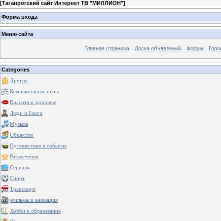
[
Таганрогский сайт Интернет ТВ "МИЛЛИОН"
]
Форма входа
Меню сайта
Главная страница
Доска объявлений
Форум
Горо
Categories
Другое
Компьютерные игры
Красота и здоровье
Люди и блоги
Музыка
Общество
Путешествия и события
Развлечения
Сериалы
Спорт
Транспорт
Фильмы и анимация
Хобби и образование