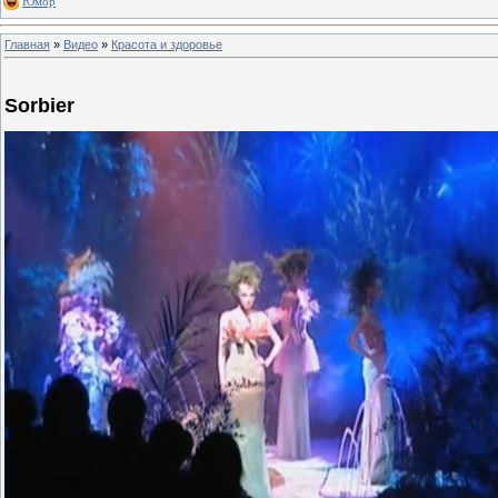
Юмор
Главная
»
Видео
»
Красота и здоровье
Sorbier