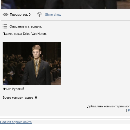
Просмотры
: 0
Shine show
Описание материала
:
Париж. показ Dries Van Noten.
Язык
: Русский
Всего комментариев
:
0
Добавлять комментарии могу
[
Р
Полная версия сайта