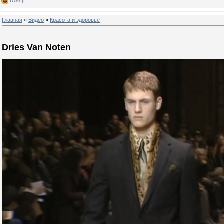
Юмор
Главная
»
Видео
»
Красота и здоровье
Dries Van Noten