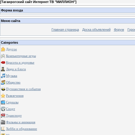
[
Таганрогский сайт Интернет ТВ "МИЛЛИОН"
]
Форма входа
Меню сайта
Главная страница
Доска объявлений
Форум
Горо
Categories
Другое
Компьютерные игры
Красота и здоровье
Люди и блоги
Музыка
Общество
Путешествия и события
Развлечения
Сериалы
Спорт
Транспорт
Фильмы и анимация
Хобби и образование